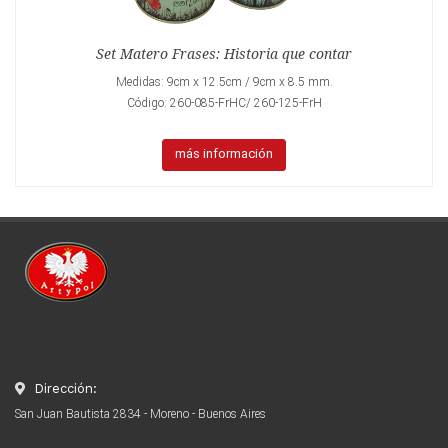
Set Matero Frases: Historia que contar
Medidas: 9cm x 12.5cm / 9cm x 8.5 mm.
Código: 260-085-FrHC/ 260-125-FrH
más información
Dirección:
San Juan Bautista 2834 - Moreno - Buenos Aires